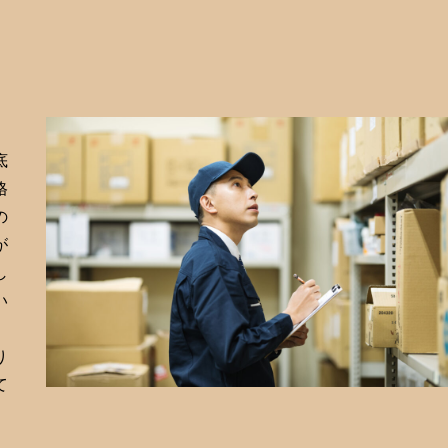
底
格
の
が
し
い
り
て